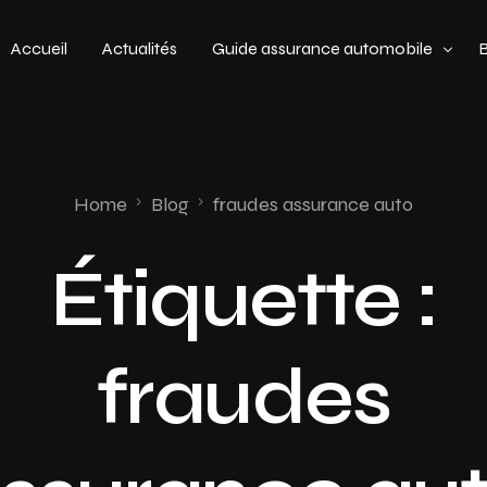
Accueil
Actualités
Guide assurance automobile
Types de véhicules
Profil de conducteur
Home
Blog
fraudes assurance auto
Budget assurance automobile
Étiquette :
fraudes