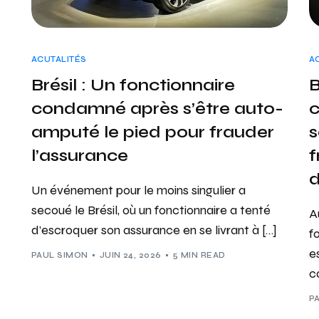
ACUTALITÉS
A
Brésil : Un fonctionnaire
B
condamné après s’être auto-
c
amputé le pied pour frauder
s
l’assurance
f
d
Un événement pour le moins singulier a
secoué le Brésil, où un fonctionnaire a tenté
A
d’escroquer son assurance en se livrant à […]
f
e
PAUL SIMON
JUIN 24, 2026
5 MIN READ
c
P