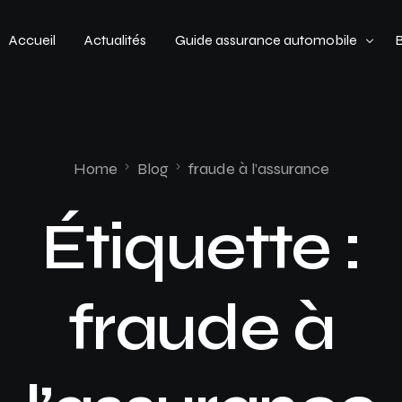
Accueil
Actualités
Guide assurance automobile
Types de véhicules
Profil de conducteur
Home
Blog
fraude à l’assurance
Budget assurance automobile
Étiquette :
fraude à