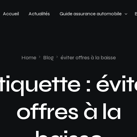
Accueil
Actualités
Guide assurance automobile
Types de véhicules
Profil de conducteur
Home
Blog
éviter offres à la baisse
Budget assurance automobile
tiquette :
évit
offres à la