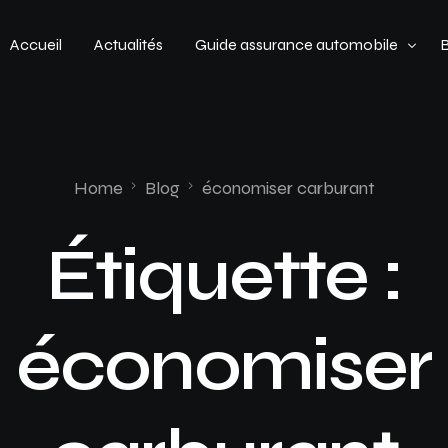
Accueil
Actualités
Guide assurance automobile
Types de véhicules
Profil de conducteur
Home
Blog
économiser carburant
Budget assurance automobile
Étiquette :
économiser