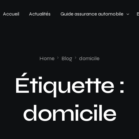
Accueil
Actualités
Guide assurance automobile
Types de véhicules
Profil de conducteur
Home
Blog
domicile
Budget assurance automobile
Étiquette :
domicile