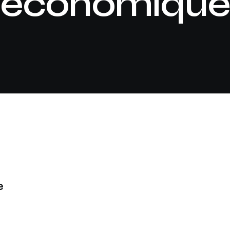
économiqu
e