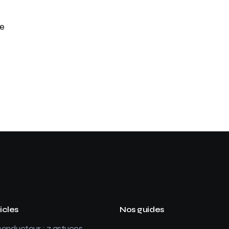
ne
icles
Nos guides
onducteur : 7 astuces