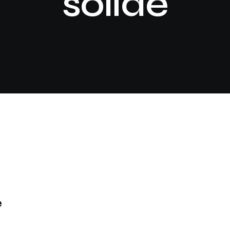
solide
e