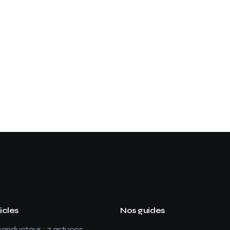
icles
Nos guides
onducteur : 7 astuces