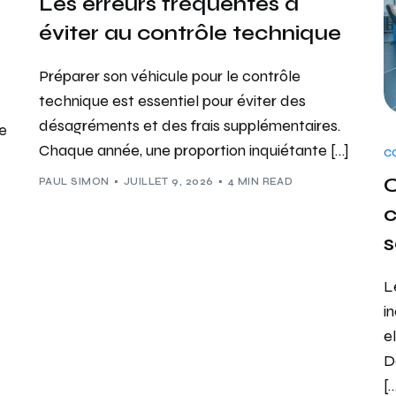
Les erreurs fréquentes à
éviter au contrôle technique
Préparer son véhicule pour le contrôle
technique est essentiel pour éviter des
désagréments et des frais supplémentaires.
te
Chaque année, une proportion inquiétante […]
C
C
PAUL SIMON
JUILLET 9, 2026
4 MIN READ
c
s
L
i
e
D
[…