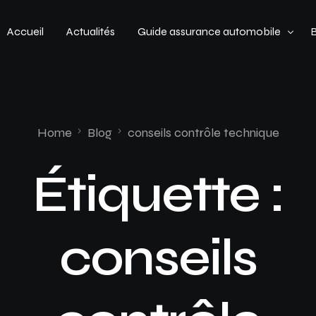
Accueil
Actualités
Guide assurance automobile
Types de véhicules
Profil de conducteur
Home
Blog
conseils contrôle technique
Budget assurance automobile
Étiquette :
conseils