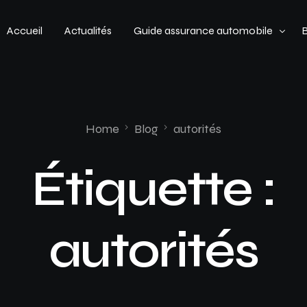
Accueil
Actualités
Guide assurance automobile
Types de véhicules
Profil de conducteur
Home
Blog
autorités
Budget assurance automobile
Étiquette :
autorités