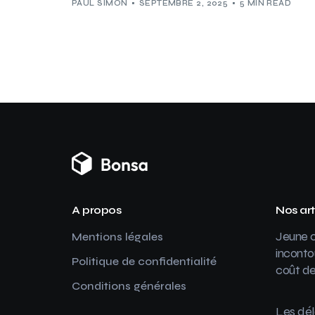
PAUL SIMON
SEPTEMBRE 2, 2025
5 MIN READ
A propos
Nos art
Jeune c
Mentions légales
inconto
Politique de confidentialité
coût de
Conditions générales
Les dél