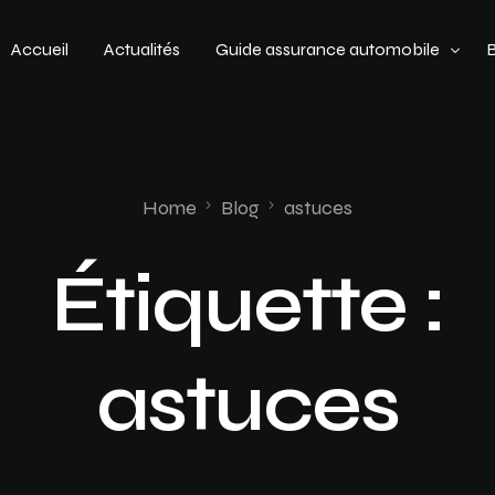
Accueil
Actualités
Guide assurance automobile
Types de véhicules
Profil de conducteur
Home
Blog
astuces
Budget assurance automobile
Étiquette :
astuces