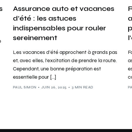
s
Assurance auto et vacances
R
d’été : les astuces
a
indispensables pour rouler
p
sereinement
l
e
Les vacances d’été approchent à grands pas
F
et, avec elles, l’excitation de prendre la route.
a
Cependant, une bonne préparation est
e
essentielle pour […]
c
PAUL SIMON
JUIN 26, 2025
3 MIN READ
P