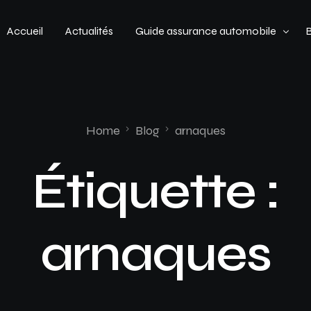
Accueil
Actualités
Guide assurance automobile
Types de véhicules
Profil de conducteur
Home
Blog
arnaques
Budget assurance automobile
Étiquette :
arnaques