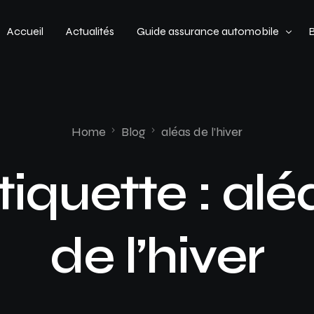
Accueil
Actualités
Guide assurance automobile
Types de véhicules
Profil de conducteur
Home
Blog
aléas de l’hiver
Budget assurance automobile
tiquette :
alé
de l’hiver