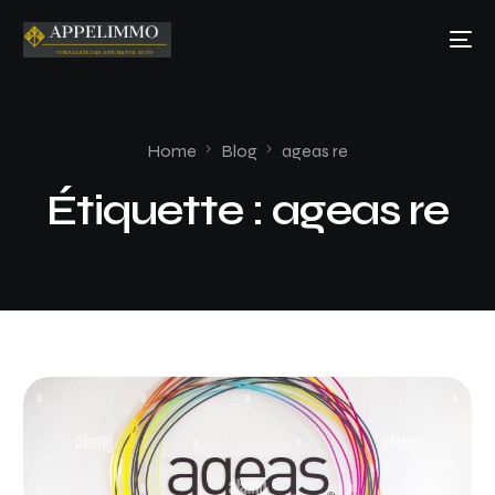
Home
Blog
ageas re
Étiquette :
ageas re