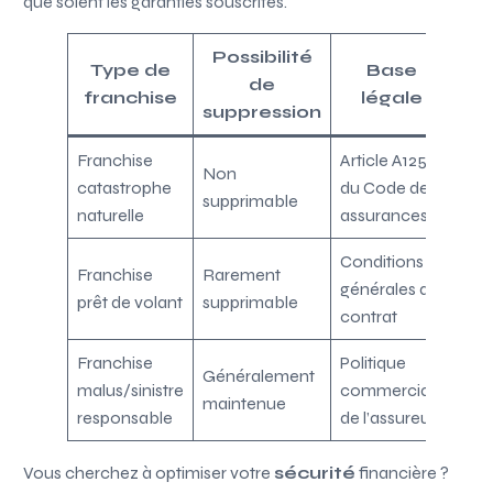
que soient les garanties souscrites.
Possibilité
Type de
Base
de
franchise
légale
suppression
Franchise
Article A125-1
Non
catastrophe
du Code des
supprimable
naturelle
assurances
Conditions
Franchise
Rarement
générales du
prêt de volant
supprimable
contrat
Franchise
Politique
Généralement
malus/sinistre
commerciale
maintenue
responsable
de l’assureur
Vous cherchez à optimiser votre
sécurité
financière ?