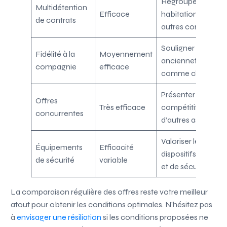
Regrouper
Multidétention
Efficace
habitation, auto et
de contrats
autres contrats
Souligner votre
Fidélité à la
Moyennement
ancienneté
compagnie
efficace
comme client
Présenter des devi
Offres
Très efficace
compétitifs
concurrentes
d’autres assureurs
Valoriser les
Équipements
Efficacité
dispositifs anti-vol
de sécurité
variable
et de sécurité
La comparaison régulière des offres reste votre meilleur
atout pour obtenir les conditions optimales. N’hésitez pas
à
envisager une résiliation
si les conditions proposées ne