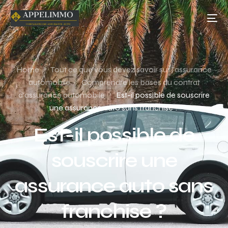
Home
Tout ce que vous devez savoir sur l'assurance
automobile
Comprendre les bases du contrat
d'assurance automobile
Est-il possible de souscrire
une assurance auto sans franchise ?
Est-il possible de
souscrire une
assurance auto sans
franchise ?