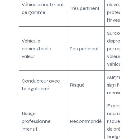
Véhicule neuf/haut
élevé,
Très pertinent
de gamme
protection de
l’investisseme
Surcoût
Véhicule
disproportion
ancien/faible
Peu pertinent
par rapport à l
valeur
valeur du
véhicule
Augmentation
Conducteur avec
Risqué
significative d
budget serré
mensualités
Exposition
Usage
accrue aux
professionnel
Recommandé
risques, besoi
intensif
de prévisibilité
budgétaire