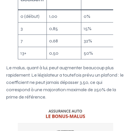
de 1
0 (début)
1,00
0%
1000€
3
0,85
15%
850€
7
0,68
32%
680€
13+
0,50
50%
500€
Le malus, quant à lui, peut augmenter beaucoup plus
rapidement. Le législateur a toutefois prévu un plafond : le
coefficient ne peut jamais dépasser 3,50, ce qui
correspond à une majoration maximale de 250% de la
prime de référence.