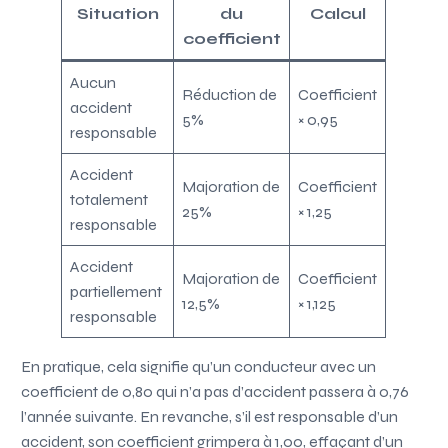
Situation
du
Calcul
coefficient
Aucun
Réduction de
Coefficient
accident
5%
× 0,95
responsable
Accident
Majoration de
Coefficient
totalement
25%
× 1,25
responsable
Accident
Majoration de
Coefficient
partiellement
12,5%
× 1,125
responsable
En pratique, cela signifie qu’un conducteur avec un
coefficient de 0,80 qui n’a pas d’accident passera à 0,76
l’année suivante. En revanche, s’il est responsable d’un
accident, son coefficient grimpera à 1,00, effaçant d’un