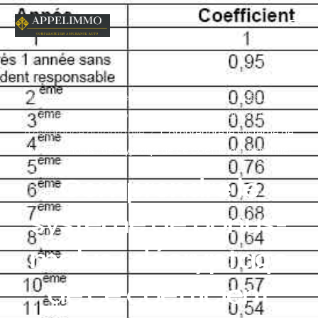
Home
Tout ce que vous devez savoir sur l'assurance
automobile
Comprendre les bases du contrat
d'assurance automobile
Comprendre le système de
bonus-malus : décryptage de ce coefficient essentiel
Comprendre le
système de bonus-
malus : décryptage
de ce coefficient